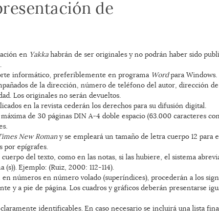
presentación de
icación en
Yakka
habrán de ser originales y no podrán haber sido pub
.
porte informático, preferiblemente en programa
Word
para Windows. 
mpañados de la dirección, número de teléfono del autor, dirección de 
dad. Los originales no serán devueltos.
icados en la revista cederán los derechos para su difusión digital.
 máxima de 30 páginas DIN A-4 doble espacio (63.000 caracteres con 
es.
Times New Roman
y se empleará un tamaño de letra cuerpo 12 para el 
s por epígrafes.
el cuerpo del texto, como en las notas, si las hubiere, el sistema abrevi
na (s)). Ejemplo: (Ruiz, 2000: 112-114).
án en números en número volado (superíndices), procederán a los sig
nte y a pie de página. Los cuadros y gráficos deberán presentarse 
claramente identificables. En caso necesario se incluirá una lista fina