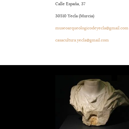
Calle España, 37
30510 Yecla (Murcia)
museoarqueologicodeyecla@gmail.com
casacultura.yecla@gmail.com