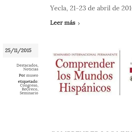
Yecla, 21-23 de abril de 20
Leer más
25/11/2015
Destacados
,
Noticias
Por
museo
etiquetado:
Congreso
,
ReGreco
,
Seminario