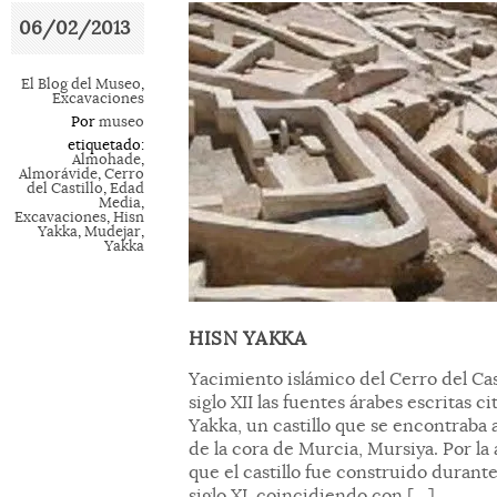
06/02/2013
El Blog del Museo
,
Excavaciones
Por
museo
etiquetado:
Almohade
,
Almorávide
,
Cerro
del Castillo
,
Edad
Media
,
Excavaciones
,
Hisn
Yakka
,
Mudejar
,
Yakka
HISN YAKKA
Yacimiento islámico del Cerro del Cas
siglo XII las fuentes árabes escritas 
Yakka, un castillo que se encontraba a
de la cora de Murcia, Mursiya. Por l
que el castillo fue construido durant
siglo XI, coincidiendo con […]